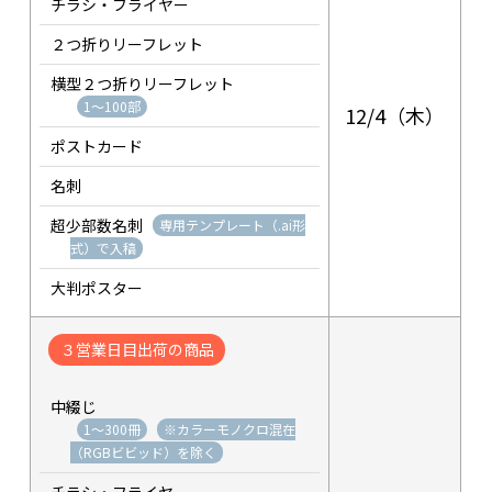
チラシ・フライヤー
２つ折りリーフレット
横型２つ折りリーフレット
1～100部
12/4（木）
ポストカード
名刺
超少部数名刺
専用テンプレート（.ai形
式）で入稿
大判ポスター
３営業日目出荷の商品
中綴じ
1～300冊
※カラーモノクロ混在
（RGBビビッド）を除く
チラシ・フライヤー