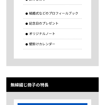
485 部
73,360
76,860
80,370
83,870
87,380
91,
490 部
74,080
77,620
81,160
84,700
88,240
92,
結婚式などのプロフィールブック
495 部
74,800
78,370
81,950
85,520
89,100
93,
記念日のプレゼント
500 部
75,520
79,130
82,740
86,350
89,960
94,
オリジナルノート
壁掛けカレンダー
無線綴じ冊子の特長