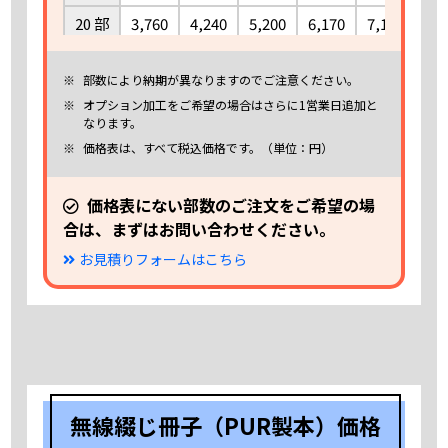
20 部
3,760
4,240
5,200
6,170
7,120
8,
25 部
4,190
4,700
5,730
6,760
7,780
8,
部数により納期が異なりますのでご注意ください。
30 部
4,620
5,160
6,250
7,340
8,430
9,
オプション加工をご希望の場合はさらに1営業日追加と
なります。
35 部
5,040
5,610
6,780
7,930
9,080
10,
価格表は、すべて税込価格です。（単位：円）
40 部
5,470
6,070
7,300
8,520
9,740
10,
45 部
5,900
6,540
7,830
9,110
10,400
11,
価格表にない部数のご注文をご希望の場
合は、まずはお問い合わせください。
50 部
6,330
7,000
8,350
9,690
11,050
12,
お見積りフォームはこちら
55 部
6,760
7,460
8,870
10,290
11,700
13,
60 部
7,190
7,920
9,400
10,880
12,360
13,
65 部
7,610
8,380
9,920
11,470
13,010
14,
70 部
8,040
8,840
10,450
12,050
13,660
15,
75 部
8,470
9,300
10,970
12,640
14,320
15,
無線綴じ冊子（PUR製本）価格
80 部
8,900
9,770
11,500
13,230
14,970
16,