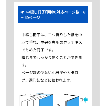
300 部
45,620
47,830
51,140
53,350
55,560
57,
中綴じ冊子印刷の対応ページ数：8
～40ページ
305 部
46,340
48,580
51,930
54,170
56,420
58,
310 部
47,060
50,440
52,720
55,000
57,280
59,
中綴じ冊子は、二つ折りした紙を中
315 部
47,780
51,190
53,510
55,820
58,140
60,
心で重ね、中央を専用のホッチキス
320 部
48,500
51,950
54,300
56,650
59,000
61,
でとめた冊子です。
325 部
49,220
52,700
55,090
57,470
59,860
62,
綴じまでしっかり開くことができま
す。
330 部
49,940
53,460
55,880
58,300
60,720
63,
ページ数の少ない小冊子やカタロ
335 部
51,760
54,210
56,670
59,120
61,580
64,
グ、週刊誌などに使われます。
340 部
52,480
54,970
57,460
59,950
62,440
64,
345 部
53,200
55,720
58,250
60,770
63,300
65,
350 部
53,920
56,480
59,040
61,600
64,160
66,