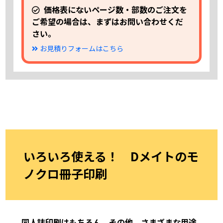
275 部
22,390
24,260
27,990
31,810
35,540
39,
価格表にないページ数・部数のご注文を
45 部
11,290
11,840
12,400
12,950
13,510
14,
ご希望の場合は、まずはお問い合わせくだ
280 部
22,610
24,480
28,250
32,100
35,870
39,
50 部
12,040
12,630
13,230
13,820
14,410
15,
さい。
285 部
22,820
24,710
28,510
32,400
36,190
39,
お見積りフォームはこちら
55 部
12,780
13,400
14,030
14,660
15,280
15,
290 部
23,040
24,940
28,770
32,700
36,520
40,
60 部
13,490
14,150
14,810
15,470
16,130
16,
295 部
23,250
25,170
29,030
32,990
36,850
40,
65 部
14,180
14,870
15,560
16,250
16,950
17,
300 部
23,460
25,400
29,290
33,290
37,170
41,
70 部
14,850
15,570
16,290
17,020
17,740
18,
75 部
15,490
16,250
17,000
17,760
18,510
19,
305 部
23,810
25,770
29,710
33,760
37,700
41,
80 部
16,120
16,900
17,690
18,470
19,260
20,
いろいろ使える！ Dメイトのモ
310 部
24,150
26,140
30,120
34,230
38,220
42,
85 部
16,730
17,540
18,360
19,170
19,980
20,
ノクロ冊子印刷
315 部
24,490
26,500
30,540
34,710
38,740
42,
90 部
17,320
18,160
19,000
19,850
20,690
21,
320 部
24,840
26,870
30,950
35,180
39,260
43,
95 部
17,900
18,770
19,630
20,500
21,370
22,
325 部
25,180
27,240
31,370
35,650
39,780
43,
100 部
18,460
19,350
20,250
21,140
22,030
22,
同人誌印刷はもちろん、その他、さまざまな用途