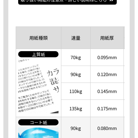
用紙種類
連量
用紙厚
表
上質紙
70kg
0.095mm
90kg
0.120mm
110kg
0.145mm
135kg
0.175mm
コート紙
90kg
0.080mm