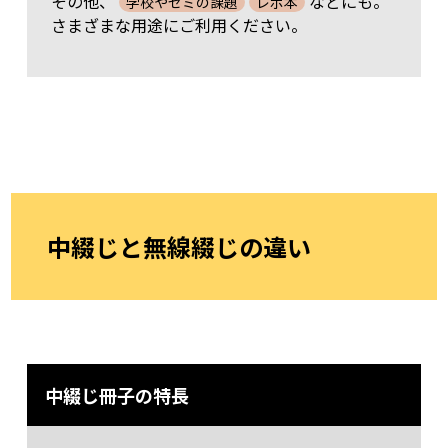
その他、
などにも。
学校やゼミの課題
レポ本
460 部
34,430
37,150
42,610
48,430
53,890
59,
235 部
37,580
39,400
41,220
43,050
44,870
46,
さまざまな用途にご利用ください。
465 部
34,770
37,520
43,020
48,910
54,410
59,
240 部
38,330
40,190
42,040
43,900
45,760
48,
470 部
35,120
37,890
43,440
49,380
54,930
60,
245 部
39,080
40,970
42,860
44,760
46,650
49,
475 部
35,460
38,250
43,850
49,850
55,450
61,
250 部
39,110
41,000
42,900
44,790
46,680
49,
480 部
35,800
38,620
44,270
50,330
55,970
61,
255 部
39,840
41,770
43,700
45,630
48,660
50,
485 部
36,150
38,990
44,690
50,800
56,500
62,
260 部
40,570
42,540
44,500
46,470
49,540
51,
490 部
36,490
39,360
45,100
51,270
57,020
62,
265 部
41,310
43,310
45,310
47,310
50,410
52,
中綴じと無線綴じの違い
495 部
36,830
39,720
45,520
51,750
57,540
63,
270 部
42,040
44,080
46,110
49,250
51,290
53,
500 部
37,170
40,090
45,940
52,220
58,060
63,
275 部
42,770
44,850
46,920
50,090
52,160
54,
280 部
43,510
45,610
47,720
50,930
53,040
55,
285 部
44,240
46,380
48,530
51,770
53,920
56,
中綴じ冊子の特長
290 部
44,970
47,150
50,430
52,610
54,790
56,
295 部
45,710
47,920
51,240
53,450
55,670
57,