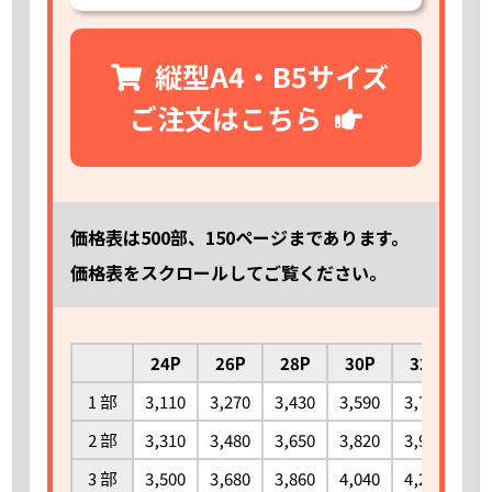
145 部
14,470
15,750
18,320
20,890
23,460
26,
150 部
14,900
16,210
18,840
21,480
24,120
26,
縦型A4・B5サイズ
155 部
15,330
16,670
19,360
22,070
24,770
27,
ご注文はこちら
160 部
15,750
17,130
19,890
22,660
25,420
28,
165 部
16,180
17,590
20,420
23,250
26,080
28,
170 部
16,610
18,050
20,950
23,830
26,730
29,
175 部
17,040
18,510
21,470
24,420
27,380
30,
価格表は500部、150ページまであります。
価格表をスクロールしてご覧ください。
180 部
17,470
18,980
22,000
25,020
28,030
31,
185 部
17,900
19,440
22,520
25,610
28,690
31,
190 部
18,320
19,890
23,050
26,190
29,340
32,
24P
26P
28P
30P
32P
3
195 部
18,750
20,350
23,570
26,780
29,990
33,
1 部
3,110
3,270
3,430
3,590
3,750
3,
200 部
19,180
20,810
24,090
27,370
30,650
33,
2 部
3,310
3,480
3,650
3,820
3,990
4,
205 部
19,400
21,040
24,350
27,670
30,970
34,
3 部
3,500
3,680
3,860
4,040
4,220
4,