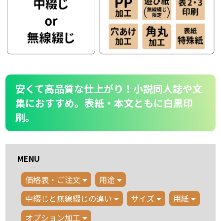
安くて高品質な仕上がり！小説同人誌や文
集におすすめ。表紙・本文ともに白黒印
刷。
MENU
価格表・ご注文
用途
中綴じと無線綴じの違い
サイズ
用紙
オプション加工