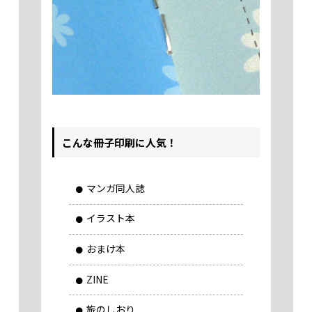
420 部
64,000
67,050
70,100
73,150
76,200
79,
425 部
64,720
67,800
70,890
73,970
77,060
80,
430 部
65,440
68,560
71,680
74,800
77,920
81,
435 部
66,160
69,310
72,470
75,620
78,780
81,
440 部
66,880
70,070
73,260
76,450
79,640
82,
445 部
67,600
70,820
74,050
77,270
80,500
83,
こんな冊子印刷に人気！
450 部
68,320
71,580
74,840
78,100
81,360
84,
455 部
69,040
72,330
75,630
78,920
82,220
85,
マンガ同人誌
460 部
69,760
73,090
76,420
79,750
83,080
86,
イラスト本
465 部
70,480
73,840
77,210
80,570
83,940
87,
470 部
71,200
74,600
78,000
81,400
84,800
88,
おまけ本
475 部
71,920
75,350
78,790
82,220
85,660
90,
ZINE
480 部
72,640
76,110
79,580
83,050
86,520
91,
旅のしおり