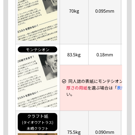
70kg
0.095mm
モンテシオン
83.5kg
0.18mm
同人誌の表紙にモンテシオン83.5k
厚さの用紙
を選ぶ場合は「
表紙オプ
い。
クラフト紙
(タイオウアトラス)
未晒クラフト
75.5kg
0.090mm