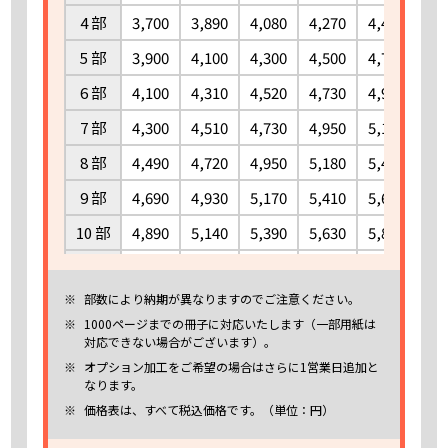
210 部
19,610
21,270
24,610
27,960
31,300
34,
4 部
3,700
3,890
4,080
4,270
4,460
4,
215 部
19,820
21,500
24,870
28,260
31,620
34,
5 部
3,900
4,100
4,300
4,500
4,700
4,
220 部
20,040
21,730
25,130
28,550
31,950
35,
6 部
4,100
4,310
4,520
4,730
4,930
5,
225 部
20,250
21,960
25,390
28,850
32,280
35,
7 部
4,300
4,510
4,730
4,950
5,170
5,
230 部
20,470
22,190
25,650
29,150
32,600
36,
8 部
4,490
4,720
4,950
5,180
5,410
5,
235 部
20,680
22,420
25,910
29,440
32,930
36,
9 部
4,690
4,930
5,170
5,410
5,640
5,
240 部
20,890
22,650
26,170
29,740
33,260
36,
10 部
4,890
5,140
5,390
5,630
5,880
6,
245 部
21,110
22,880
26,430
30,030
33,580
37,
15 部
5,880
6,180
6,470
6,770
7,060
7,
250 部
21,320
23,110
26,690
30,330
33,910
37,
部数により納期が異なりますのでご注意ください。
20 部
6,870
7,210
7,560
7,900
8,250
8,
255 部
21,540
23,340
26,950
30,630
34,240
37,
1000ページまでの冊子に対応いたします（一部用紙は
25 部
7,860
8,250
8,640
9,040
9,430
9,
対応できない場合がございます）。
260 部
21,750
23,570
27,210
30,920
34,560
38,
オプション加工をご希望の場合はさらに1営業日追加と
30 部
8,850
9,290
9,730
10,170
10,610
11,
なります。
265 部
21,970
23,800
27,470
31,220
34,890
38,
35 部
9,690
10,170
10,650
11,130
11,610
12,
価格表は、すべて税込価格です。（単位：円）
270 部
22,180
24,030
27,730
31,510
35,220
38,
40 部
10,500
11,020
11,540
12,060
12,570
13,