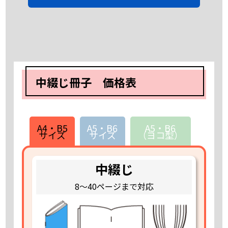
中綴じ冊子 価格表
A4・B5
A5・B6
A5・B6
サイズ
サイズ
（ヨコ型）
中綴じ
8～40ページまで対応