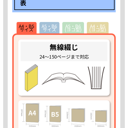
表
85 部
9,330
10,230
12,020
13,830
15,620
17,
90 部
9,760
10,680
12,550
14,410
16,270
18,
A4・B5
A5・B6
A5・B6
A4・B5
95 部
10,180
11,140
13,070
15,000
16,930
18,
サイズ
サイズ
(ヨコ型)
(ヨコ型)
100 部
10,610
11,600
13,590
15,590
17,580
19,
無線綴じ
105 部
11,040
12,060
14,120
16,180
18,230
20,
24～150ページまで対応
110 部
11,470
12,520
14,640
16,760
18,890
21,
115 部
11,900
12,990
15,170
17,360
19,540
21,
120 部
12,330
13,450
15,690
17,950
20,190
22,
125 部
12,750
13,910
16,220
18,540
20,840
23,
130 部
13,180
14,370
16,740
19,120
21,500
23,
135 部
13,610
14,830
17,270
19,710
22,150
24,
140 部
14,040
15,280
17,790
20,300
22,800
25,