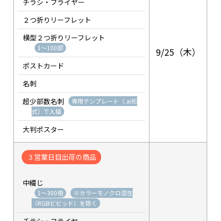
チラシ・フライヤー
２つ折りリーフレット
横型２つ折りリーフレット
1～100部
9/25（木）
ポストカード
名刺
超少部数名刺
専用テンプレート（.ai形
式）で入稿
大判ポスター
３営業日目出荷の商品
中綴じ
1～300冊
※カラーモノクロ混在
（RGBビビッド）を除く
チラシ・フライヤー