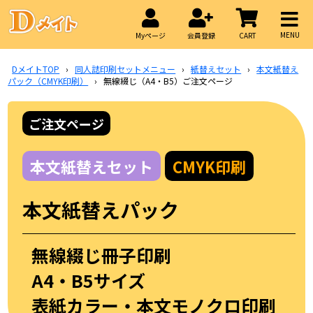
MENU
Myページ
会員登録
CART
DメイトTOP
›
同人誌印刷セットメニュー
›
紙替えセット
›
本文紙替え
パック（CMYK印刷）
›
無線綴じ（A4・B5）ご注文ページ
ご注文ページ
本文紙替えセット
CMYK印刷
本文紙替えパック
無線綴じ冊子印刷
A4・B5サイズ
表紙カラー・本文モノクロ印刷