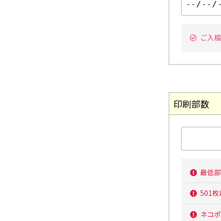
ご入稿
印刷部数
最低部
501
ネコポ