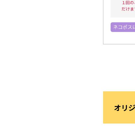
１回の
だけま
ネコポス
オリ