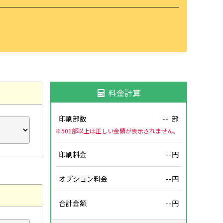
料金計算
印刷部数
--
部
※501部以上は正しい金額が表示されません。
印刷料金
--円
オプション料金
--円
合計金額
--円