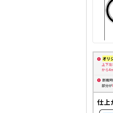
オリ
上下左
から4
断裁時
部分が