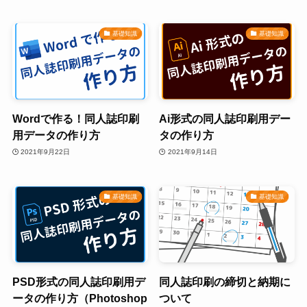
基礎知識
基礎知識
Wordで作る！同人誌印刷
Ai形式の同人誌印刷用デー
用データの作り方
タの作り方
2021年9月22日
2021年9月14日
基礎知識
基礎知識
PSD形式の同人誌印刷用デ
同人誌印刷の締切と納期に
ータの作り方（Photoshop
ついて